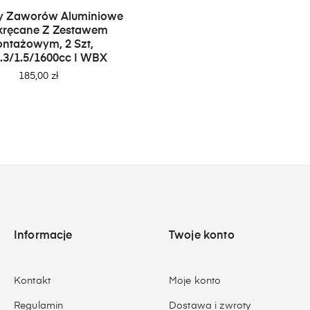
y Zaworów Aluminiowe
kręcane Z Zestawem
ntażowym, 2 Szt,
1.3/1.5/1600cc I WBX
Cena
185,00 zł
Informacje
Twoje konto
Kontakt
Moje konto
Regulamin
Dostawa i zwroty