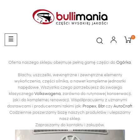
0
Toggle
☰
navigation
Oferta naszego sklepu obejmuje pełną gamę części do
Ogórka
.
Blachy, uszczelki, wewnętrzne i zewnętrzne elementy
wykończenia, części silnika, a nawet kompletne jednostki
napędowe. Wszystko czego potrzebujesz do swojego
klasycznego
Volkswagena
, zarówno do rutynowej konserwacji,
jak i do kompletnej renowacji. Współpracujemy z uznanymi
dostawcami i producentami takimi jak:
Propex
,
Bbt
czy
AutoCraft
.
Codziennie poszerzamy bazę naszych produktów i ulepszamy
nasz sklep.
Zapraszamy do kontaktu i zakupów.