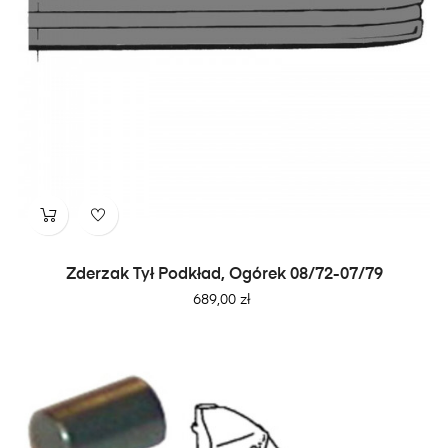
Zderzak Tył Podkład, Ogórek 08/72-07/79
Cena
689,00 zł