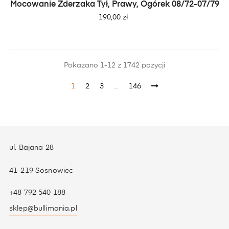
Mocowanie Zderzaka Tył, Prawy, Ogórek 08/72-07/79
Cena
190,00 zł
Pokazano 1-12 z 1742 pozycji
1
2
3
…
146
ul. Bajana 28
41-219 Sosnowiec
+48 792 540 188
sklep@bullimania.pl