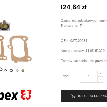
124,64 zł
Części do zabytkowych samo
Transporter T4
OEM: 027129281
Kod dostawcy: 1115151310
Zestaw uszczelek do gaźnika
ILOŚĆ
DODAJ DO KOSZYK