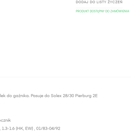
DODAJ DO LISTY ŻYCZEŃ
PRODUKT DOSTĘPNY DO ZAMÓWIENIA
ek do gaźnika. Pasuje do Solex 28/30 Pierburg 2E
ocznik
, 1.3-1.6 (HK, EW) , 01/83-04/92