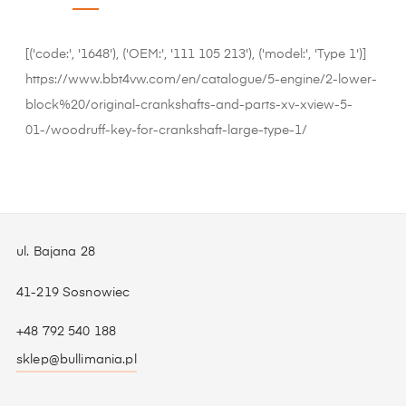
[('code:', '1648'), ('OEM:', '111 105 213'), ('model:', 'Type 1')]
https://www.bbt4vw.com/en/catalogue/5-engine/2-lower-
block%20/original-crankshafts-and-parts-xv-xview-5-
01-/woodruff-key-for-crankshaft-large-type-1/
ul. Bajana 28
41-219 Sosnowiec
+48 792 540 188
sklep@bullimania.pl